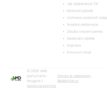
Jak objednávat ČR
Možnosti plateb
Ochrana osobních údaj
Snadná reklamace
Záruka vrácení peněz
Sledování zásilek
Doprava
Puncovní úřad
© 2026 VMD
parfumerie -
Eshops & webseiten
drogerie |
BINARGON.cz
Seitenverzeichnis