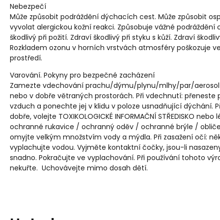
Nebezpečí
Může způsobit podráždění dýchacích cest. Může způsobit osp
vyvolat alergickou kožní reakci. Způsobuje vážné podráždění oč
škodlivý při požití. Zdraví škodlivý při styku s kůží. Zdraví škodl
Rozkladem ozonu v horních vrstvách atmosféry poškozuje veře
prostředí.
Varování. Pokyny pro bezpečné zacházení
Zamezte vdechování prachu/dýmu/plynu/mlhy/par/aerosolů
nebo v dobře větraných prostorách. Při vdechnutí: přeneste 
vzduch a ponechte jej v klidu v poloze usnadňující dýchání. Při 
dobře, volejte TOXIKOLOGICKÉ INFORMAČNÍ STŘEDISKO nebo lé
ochranné rukavice / ochranný oděv / ochranné brýle / obličejov
omyjte velkým množstvím vody a mýdla. Při zasažení očí: ně
vyplachujte vodou. Vyjměte kontaktní čočky, jsou-li nasazeny
snadno. Pokračujte ve vyplachování. Při používání tohoto výro
nekuřte. Uchovávejte mimo dosah dětí.