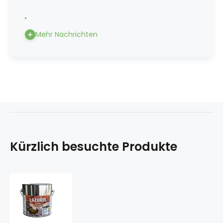
Mehr Nachrichten
Kürzlich besuchte Produkte
LAZUROL
Schutzölbeschichtung
mit
Bienenwachs