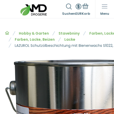
Suchen
EUR
Menu
Hobby & Garten
Stavebniny
Farben, Lack
Farben, Lacke, Beizen
Lacke
LAZUROL Schutzölbeschichtung mit Bienenwachs S1022, fa