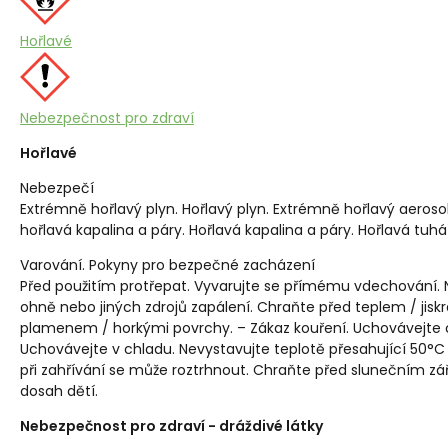
Hořlavé
Nebezpečnost pro zdraví
Hořlavé
Nebezpečí
Extrémně hořlavý plyn. Hořlavý plyn. Extrémně hořlavý aerosol
hořlavá kapalina a páry. Hořlavá kapalina a páry. Hořlavá tuhá 
Varování. Pokyny pro bezpečné zacházení
Před použitím protřepat. Vyvarujte se přímému vdechování. 
ohně nebo jiných zdrojů zapálení. Chraňte před teplem / jis
plamenem / horkými povrchy. – Zákaz kouření. Uchovávejte 
Uchovávejte v chladu. Nevystavujte teplotě přesahující 50°C
při zahřívání se může roztrhnout. Chraňte před slunečním 
dosah dětí.
Nebezpečnost pro zdraví - dráždivé látky