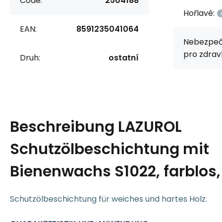
Code:
2504188
Hořlavé:
EAN:
8591235041064
Nebezpeč
pro zdraví
Druh:
ostatní
Beschreibung
LAZUROL
Schutzölbeschichtung mit
Bienenwachs S1022, farblos, 
Schutzölbeschichtung für weiches und hartes Holz.