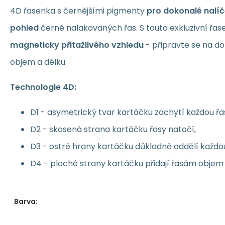
4D řasenka s černějšími pigmenty
pro dokonalé nalí
pohled
černě nalakovaných řas. S touto exkluzivní řa
magneticky přitažlivého vzhledu
- připravte se na do
objem a délku.
Technologie 4D:
D1 - asymetrický tvar kartáčku zachytí každou řa
D2 - skosená strana kartáčku řasy natočí,
D3 - ostré hrany kartáčku důkladně oddělí každou
D4 - ploché strany kartáčku přidají řasám objem 
Barva: