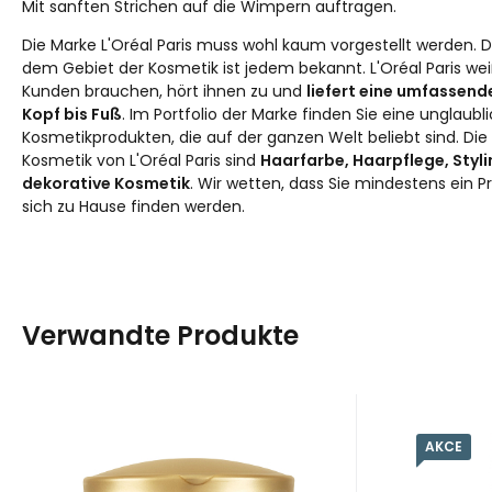
Mit sanften Strichen auf die Wimpern auftragen.
Die Marke L'Oréal Paris muss wohl kaum vorgestellt werden. 
dem Gebiet der Kosmetik ist jedem bekannt. L'Oréal Paris we
Kunden brauchen, hört ihnen zu und
liefert eine umfassend
Kopf bis Fuß
. Im Portfolio der Marke finden Sie eine unglaub
Kosmetikprodukten, die auf der ganzen Welt beliebt sind. Die
Kosmetik von L'Oréal Paris sind
Haarfarbe, Haarpflege, Styl
dekorative Kosmetik
. Wir wetten, dass Sie mindestens ein P
sich zu Hause finden werden.
Verwandte Produkte
157
EUR
/
1
l
10
AKCE
Anbietercode:
EAN:
Code:
3600522550020
77827
822700
Anbiet
EAN:
Co
auf Lager
7.85
EUR
L'Oréal Age
L'O
Specialist 35+
Reto
24h Feuchtigkeitspflege zur
Spray zur