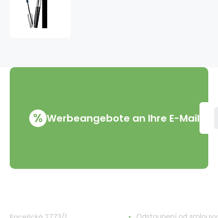
Loreal
Paris
Lash
Architect
4D
Schwarzer
Lack
Mascara
schwarz
10
ml
%
Werbeangebote an Ihre E-Mail
VMD Drogerie s.r.o.
Alles rund ums Einkau
Odstoupení od smlouvy
Paceřická 2773/1