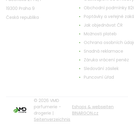
Obchodní podmínky B2
19300 Praha 9
Poptávky a veřejné zak
Česká republika
Jak objednávat ČR
Možnosti plateb
Ochrana osobních údaj
Snadná reklamace
Záruka vrácení peněz
Sledování zásilek
Puncovní úřad
© 2026 VMD
parfumerie -
Eshops & webseiten
drogerie |
BINARGON.cz
Seitenverzeichnis