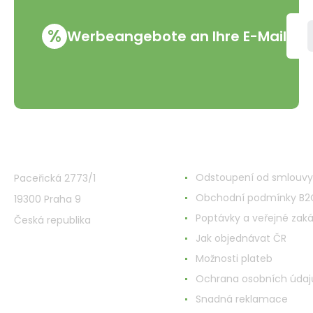
%
Werbeangebote an Ihre E-Mail
VMD Drogerie s.r.o.
Alles rund ums Einkau
Odstoupení od smlouvy
Paceřická 2773/1
Obchodní podmínky B2
19300 Praha 9
Poptávky a veřejné zak
Česká republika
Jak objednávat ČR
Možnosti plateb
Ochrana osobních údaj
Snadná reklamace