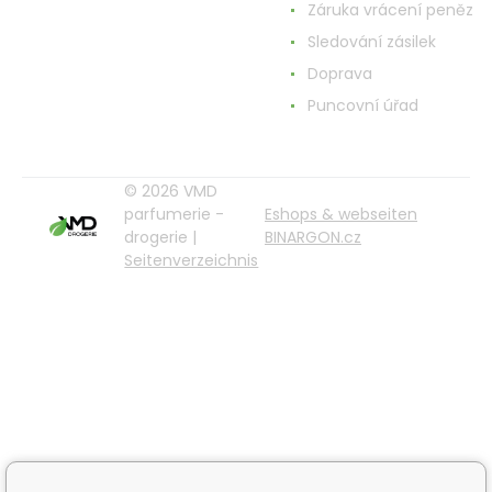
Záruka vrácení peněz
Sledování zásilek
Doprava
Puncovní úřad
© 2026 VMD
parfumerie -
Eshops & webseiten
drogerie |
BINARGON.cz
Seitenverzeichnis