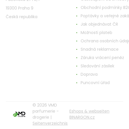
Obchodní podmínky B2
19300 Praha 9
Poptávky a veřejné zak
Česká republika
Jak objednávat ČR
Možnosti plateb
Ochrana osobních údaj
Snadná reklamace
Záruka vrácení peněz
Sledování zásilek
Doprava
Puncovní úřad
© 2026 VMD
parfumerie -
Eshops & webseiten
drogerie |
BINARGON.cz
Seitenverzeichnis