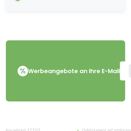
%
Werbeangebote an Ihre E-Mail
VMD Drogerie s.r.o.
Alles rund ums Einkau
Odstoupení od smlouvy
Paceřická 2773/1