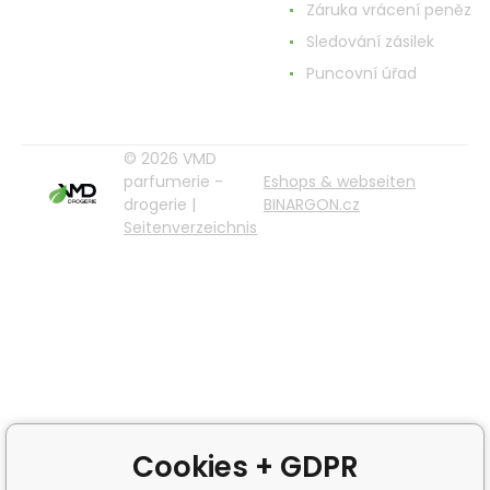
Záruka vrácení peněz
Sledování zásilek
Puncovní úřad
© 2026 VMD
parfumerie -
Eshops & webseiten
drogerie |
BINARGON.cz
Seitenverzeichnis
Cookies + GDPR