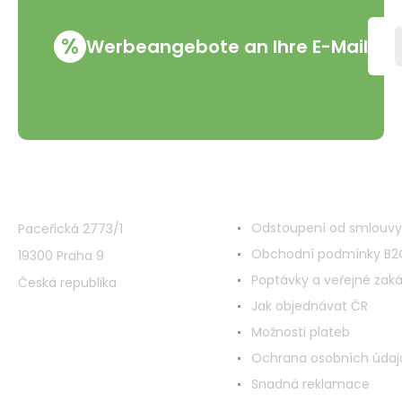
%
Werbeangebote an Ihre E-Mail
VMD Drogerie s.r.o.
Alles rund ums Einkau
Odstoupení od smlouvy
Paceřická 2773/1
Obchodní podmínky B2
19300 Praha 9
Poptávky a veřejné zak
Česká republika
Jak objednávat ČR
Možnosti plateb
Ochrana osobních údaj
Snadná reklamace