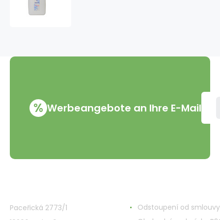
Classic
Antibakterielle
Flüssigseife,
Nachfüllung,
5
l
%
Werbeangebote an Ihre E-Mail
VMD Drogerie s.r.o.
Alles rund ums Einkau
Odstoupení od smlouvy
Paceřická 2773/1