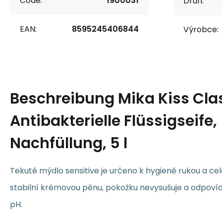
Code:
1900031
Druh:
EAN:
8595245406844
Výrobce:
Beschreibung
Mika Kiss Cla
Antibakterielle Flüssigseife,
Nachfüllung, 5 l
Tekuté mýdlo sensitive je určeno k hygieně rukou a cel
stabilní krémovou pěnu, pokožku nevysušuje a odpoví
pH.