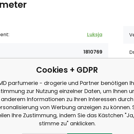
meter
ent:
Luksja
V
1810769
Dr
Cookies + GDPR
5900998007287
Ur
MD parfumerie - drogerie und Partner benötigen Ih
ce:
PZ Cussons (UK) Ltd.
timmung zur Nutzung einzelner Daten, um Ihnen u
anderem Informationen zu Ihren Interessen durch
rsonalisierung von Werbung anzeigen zu können. 
eilen Ihre Zustimmung, indem Sie das Kästchen "Ja,
stimme zu" anklicken.
hreibung
Luksja Essence Gur