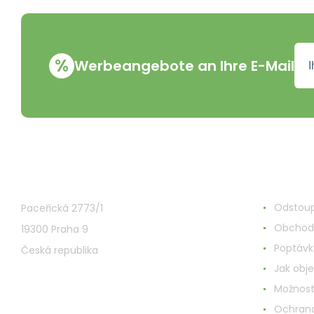
%
Werbeangebote an Ihre E-Mail
VMD Drogerie s.r.o.
Alles ru
Odstoup
Paceřická 2773/1
Obchod
19300 Praha 9
Poptávk
Česká republika
Jak obj
Možnost
Ochrana