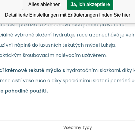
sigseife nachfüllen 400 ml
Alles ablehnen
Ja, ich akzeptiere
Detaillierte Einstellungen mit Erläuterungen finden Sie hier
ně čistí pokožku a zanechává ruce jemně provoněné.
iálně vybrané složení hydratuje ruce a zanechává je ve
uzívní náplně do luxusních tekutých mýdel Luksja.
raktickým šroubovacím nalévacím uzávěrem.
ící krémové tekuté mýdlo s
hydratačními složkami, díky
emně čistí vaše ruce a díky speciálnímu složení pomáhá 
ro pohodlné použití.
Všechny typy