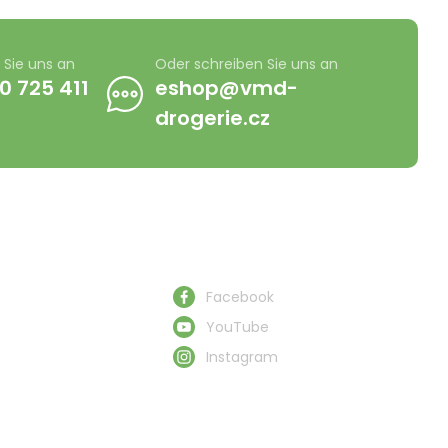
 Sie uns an
Oder schreiben Sie uns an
0 725 411
eshop@vmd-
drogerie.cz
Schau uns zu
Facebook
YouTube
Instagram