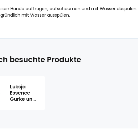
assen Hände auftragen, aufschäumen und mit Wasser abspülen. 
 gründlich mit Wasser ausspülen.
ich besuchte Produkte
Luksja
Essence
Gurke und
Aloe Vera
Flüssigseife
nachfüllen
400 ml