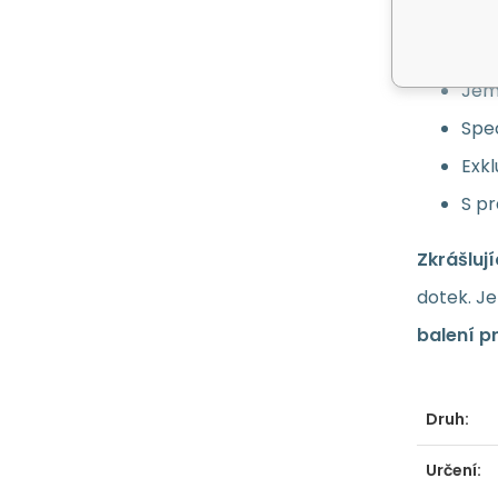
Flüs
Jem
Spec
Exkl
S p
Zkrášluj
dotek. J
balení p
Druh:
Určení: