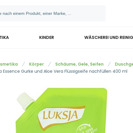
TIKA
KINDER
WÄSCHEREI UND REINI
smetika
Körper
Schäume, Gele, Seifen
Duschge
ja Essence Gurke und Aloe Vera Flüssigseife nachfüllen 400 ml