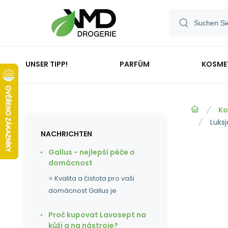
UNSER TIPP!
PARFÜM
KOSME
Ko
Luks
NACHRICHTEN
Gallus - nejlepší péče o
domácnost
⭐ Kvalita a čistota pro vaši
domácnost Gallus je
Proč kupovat Lavosept na
kůži a na nástroje?