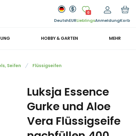
0
Deutsh
EUR
Lieblings
Anmeldung
Korb
GUNG
HOBBY & GARTEN
MEHR
ls, Seifen
Flüssigseifen
Luksja Essence
Gurke und Aloe
Vera Flüssigseife
nachfüllen 400