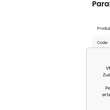
Para
Produz
Code:
EAN:
V
Výrob
Zus
Pe
ert
Besc