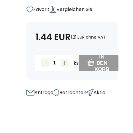
Favorit
Vergleichen Sie
1.44
EUR
1.21
EUR
ohne VAT
IN
ks
DEN
KORB
Anfrage
Betrachten
Aktie