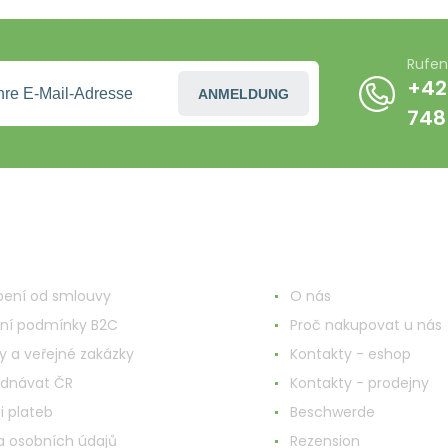
Rufen
+42
ANMELDUNG
748
nd ums Einkaufen
Mehr Informationen
ení od smlouvy
O nás
ní podmínky B2C
Proč nakupovat u nás
y a veřejné zakázky
Kontakty - eshop
ednávat ČR
Kontakty - prodejny
i plateb
Beschwerde
 osobních údajů
Rezension