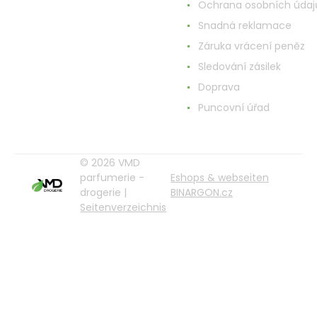
Ochrana osobních údaj
Snadná reklamace
Záruka vrácení peněz
Sledování zásilek
Doprava
Puncovní úřad
© 2026 VMD
parfumerie -
Eshops & webseiten
drogerie |
BINARGON.cz
Seitenverzeichnis