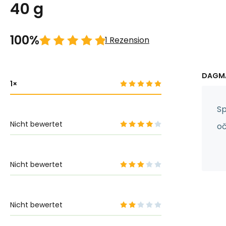
40 g
100%
1 Rezension
DAGMA
1
Sp
Nicht bewertet
o
Nicht bewertet
Nicht bewertet