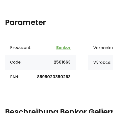
Parameter
Produzent:
Benkor
Verpacku
Code:
2501663
Výrobce:
EAN:
8595020350263
Beschreibung
Benkor Gelierm