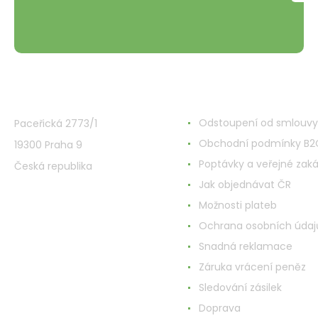
VMD Drogerie s.r.o.
Alles rund ums Einkau
Odstoupení od smlouvy
Paceřická 2773/1
Obchodní podmínky B2
19300 Praha 9
Poptávky a veřejné zak
Česká republika
Jak objednávat ČR
Možnosti plateb
Ochrana osobních údaj
Snadná reklamace
Záruka vrácení peněz
Sledování zásilek
Doprava