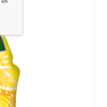
 ich
e