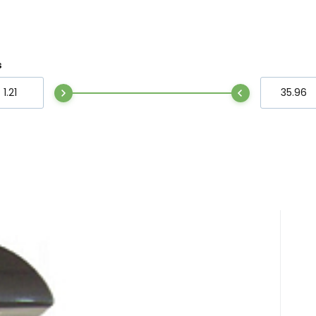
 Ruß
s
he, 500 ml
t von allen Oberflächen und abwaschbaren
ills.