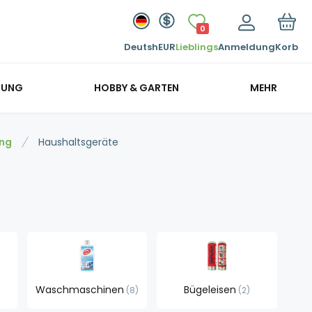
0
Deutsh
EUR
Lieblings
Anmeldung
Korb
GUNG
HOBBY & GARTEN
MEHR
ung
Haushaltsgeräte
Waschmaschinen
Bügeleisen
8
2