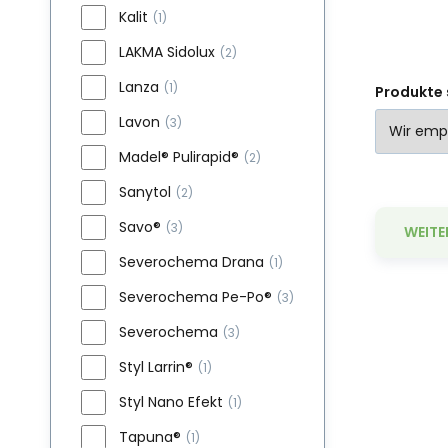
Kalit
(1)
LAKMA Sidolux
(2)
Lanza
(1)
Produkte 
Lavon
(3)
Madel® Pulirapid®
(2)
Sanytol
(2)
Savo®
(3)
WEITE
Severochema Drana
(1)
Severochema Pe-Po®
(3)
Severochema
(3)
Styl Larrin®
(1)
Mo
Styl Nano Efekt
(1)
Fl
Tapuna®
(1)