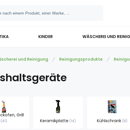
TIKA
KINDER
WÄSCHEREI UND REINI
scherei und Reinigung
Reinigungsprodukte
Reinig
shaltsgeräte
ckofen, Grill
Keramikplatte
Kühlschrank
41
14
8