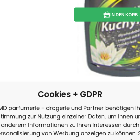
IN DEN KORB
Cookies + GDPR
MD parfumerie - drogerie und Partner benötigen Ih
7.18
EUR
/
1
l
Anbietercode:
EAN:
Code:
590062707428
1809029
72414
auf Lager
3.59
EUR
Dettol Zitrone und Limette antibakteri
3.60
EU
timmung zur Nutzung einzelner Daten, um Ihnen u
r antibakterielle Universalreiniger im Spray Dettol Zitrone und 
anderem Informationen zu Ihren Interessen durch
der Bakterien und Viren.
rsonalisierung von Werbung anzeigen zu können. 