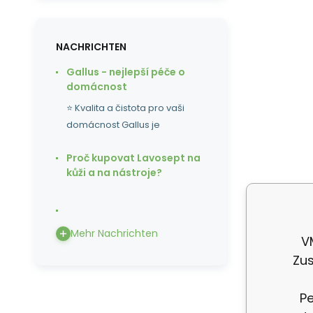
NACHRICHTEN
Gallus - nejlepší péče o
domácnost
⭐ Kvalita a čistota pro vaši
domácnost Gallus je
Proč kupovat Lavosept na
kůži a na nástroje?
Mehr Nachrichten
V
Zus
De
% 
Pe