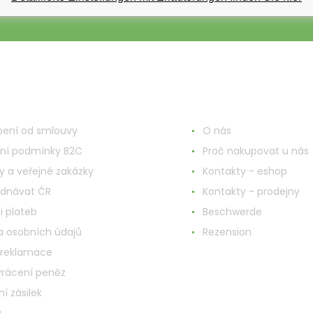
748
nd ums Einkaufen
Mehr Informationen
ení od smlouvy
O nás
ní podmínky B2C
Proč nakupovat u nás
y a veřejné zakázky
Kontakty - eshop
ednávat ČR
Kontakty - prodejny
i plateb
Beschwerde
 osobních údajů
Rezension
 reklamace
vrácení peněz
í zásilek