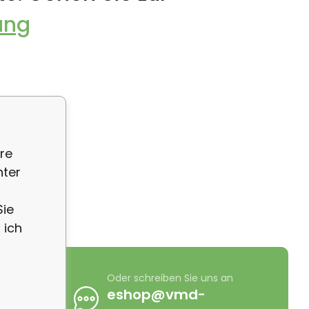
ung
re
nter
Sie
 ich
 Sie uns an
Oder schreiben Sie uns an
0 725 411
eshop@vmd-