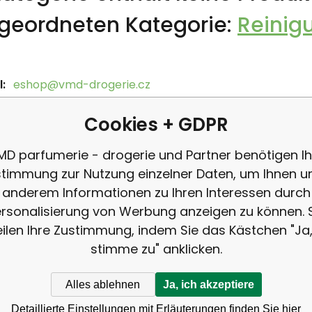
geordneten Kategorie:
Reinig
:
eshop@vmd-drogerie.cz
on:
+420 725 411 748
Cookies + GDPR
MD parfumerie - drogerie und Partner benötigen Ih
timmung zur Nutzung einzelner Daten, um Ihnen u
anderem Informationen zu Ihren Interessen durch
rsonalisierung von Werbung anzeigen zu können. 
eilen Ihre Zustimmung, indem Sie das Kästchen "Ja,
stimme zu" anklicken.
Rufen
Alles ablehnen
Ja, ich akzeptiere
+42
ANMELDUNG
Detaillierte Einstellungen mit Erläuterungen finden Sie hier