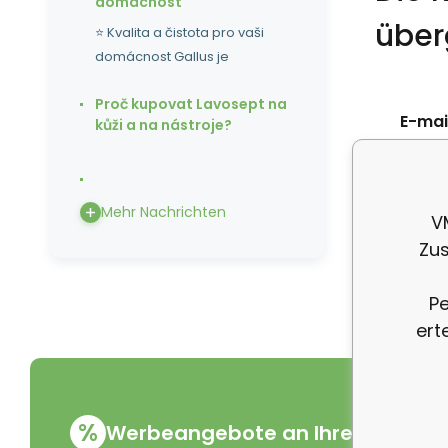
domácnost
über
⭐ Kvalita a čistota pro vaši
domácnost Gallus je
Proč kupovat Lavosept na
E-mail
kůži a na nástroje?
Telef
Mehr Nachrichten
V
Zus
Pe
ert
%
Werbeangebote an Ihre E-Mail