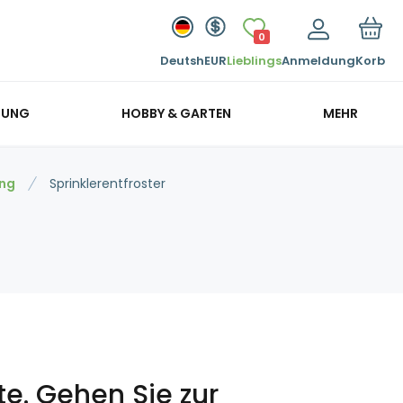
0
Deutsh
EUR
Lieblings
Anmeldung
Korb
GUNG
HOBBY & GARTEN
MEHR
ung
Sprinklerentfroster
te.
Gehen Sie zur