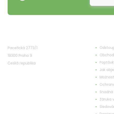
VMD Drogerie s.r.o.
Alles ru
Odstoup
Paceřická 2773/1
Obchod
19300 Praha 9
Poptávk
Česká republika
Jak obj
Možnost
Ochrana
Snadná
Záruka 
Sledován