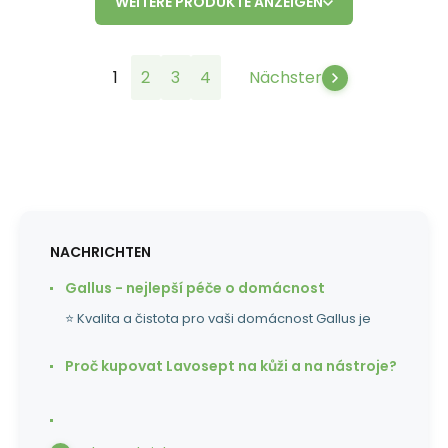
WEITERE PRODUKTE ANZEIGEN
1
2
3
4
Nächster
NACHRICHTEN
Gallus - nejlepší péče o domácnost
⭐ Kvalita a čistota pro vaši domácnost Gallus je
Proč kupovat Lavosept na kůži a na nástroje?