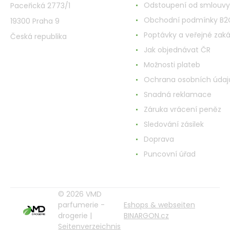
Odstoupení od smlouvy
Paceřická 2773/1
Obchodní podmínky B2
19300 Praha 9
Poptávky a veřejné zak
Česká republika
Jak objednávat ČR
Možnosti plateb
Ochrana osobních údaj
Snadná reklamace
Záruka vrácení peněz
Sledování zásilek
Doprava
Puncovní úřad
© 2026 VMD
parfumerie -
Eshops & webseiten
drogerie |
BINARGON.cz
Seitenverzeichnis