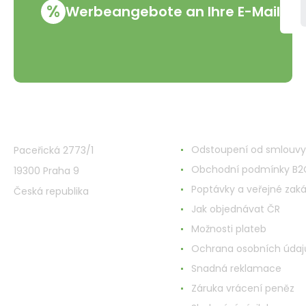
%
Werbeangebote an Ihre E-Mail
VMD Drogerie s.r.o.
Alles rund ums Einkau
Odstoupení od smlouvy
Paceřická 2773/1
Obchodní podmínky B2
19300 Praha 9
Poptávky a veřejné zak
Česká republika
Jak objednávat ČR
Možnosti plateb
Ochrana osobních údaj
Snadná reklamace
Záruka vrácení peněz