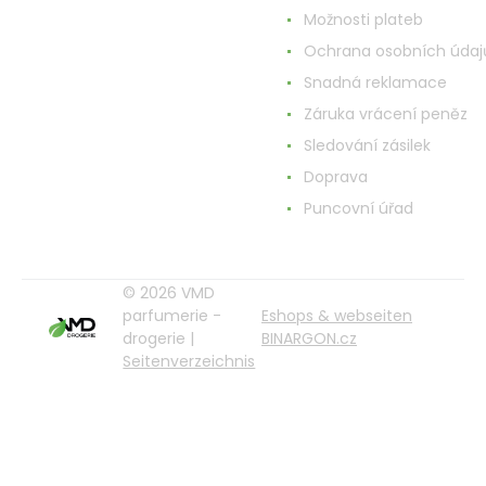
Možnosti plateb
Ochrana osobních údaj
Snadná reklamace
Záruka vrácení peněz
Sledování zásilek
Doprava
Puncovní úřad
© 2026 VMD
parfumerie -
Eshops & webseiten
drogerie |
BINARGON.cz
Seitenverzeichnis