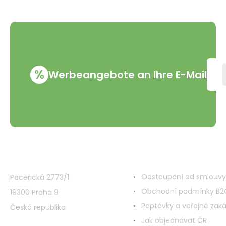
%
Werbeangebote an Ihre E-Mail
VMD Drogerie s.r.o.
Alles rund ums Einkau
Odstoupení od smlouvy
Paceřická 2773/1
Obchodní podmínky B2
19300 Praha 9
Poptávky a veřejné zak
Česká republika
Jak objednávat ČR