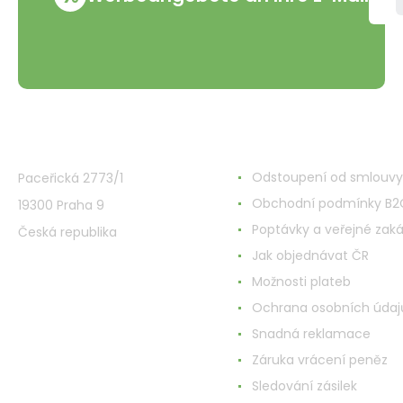
VMD Drogerie s.r.o.
Alles rund ums Einkau
Odstoupení od smlouvy
Paceřická 2773/1
Obchodní podmínky B2
19300 Praha 9
Poptávky a veřejné zak
Česká republika
Jak objednávat ČR
Možnosti plateb
Ochrana osobních údaj
Snadná reklamace
Záruka vrácení peněz
Sledování zásilek