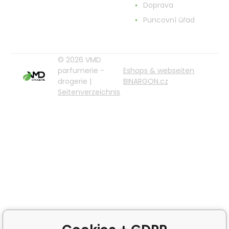
Doprava
Puncovní úřad
© 2026 VMD
parfumerie -
Eshops & webseiten
drogerie |
BINARGON.cz
Seitenverzeichnis